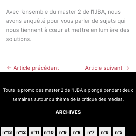
Avec l’ensemble du master 2 de l’IJBA, nous
avons enquêté pour vous parler de sujets qui
nous tiennent à cœur et mettre en lumière des
solutions.
←
Article précédent
Article suivant
→
Toute la promo des master 2 de l’IJBA a plongé pendant deux
semaines autour du thème de la critique des médias.
ARCHIVES
n°13
n°12
n°11
n°10
n°9
n°8
n°7
n°6
n°5